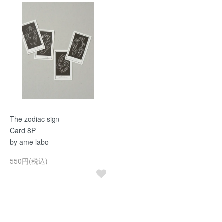
The zodiac sign
Card 8P
by ame labo
550円(税込)