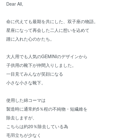
Dear All,
命に代えても最期を共にした、双子座の物語。
星座になって再会した二人に想いを込めて
踵に入れた心のかたち。
大人用でも人気のGEMINIのデザインから
子供用の靴下が仲間入りしました。
一目見てみんなが笑顔になる
小さな小さな靴下。
使用した綿コーマは
製造時に通常約5％程の不純物・短繊維を
除去しますが、
こちらは約20％除去している為
毛羽立ちが少なく