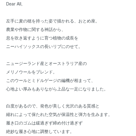
Dear All,
左手に麦の穂を持った姿で描かれる、おとめ座。
農業や作物に関する神話から、
息を吹き返すように育つ植物の成長を
ニーハイソックスの長いリブにのせて。
ニュージーランド産とオーストラリア産の
メリノウールをブレンド。
このウールとミドルゲージの編機が相まって、
心地よい厚みもありながら上品な一足になりました。
白度があるので、発色が美しく光沢のある質感と
縮れによって保たれた空気が保温性と弾力を生みます。
履き口のゴムは緩過ぎず締め付け過ぎず
絶妙な履き心地に調整しています。